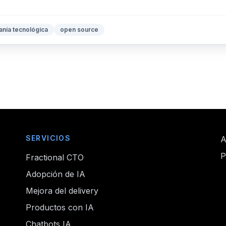
nía tecnológica
open source
SERVICIOS
A
P
Fractional CTO
Adopción de IA
Mejora del delivery
Productos con IA
Chatbots IA