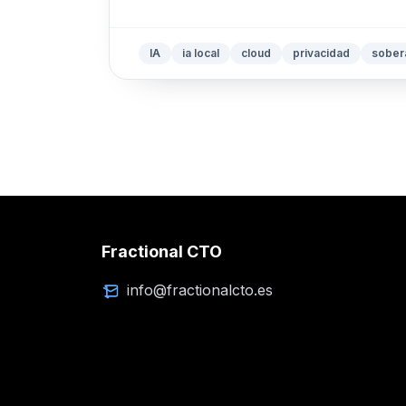
IA
ia local
cloud
privacidad
sobera
Fractional CTO
info@fractionalcto.es