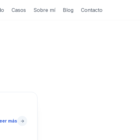
do
Casos
Sobre mí
Blog
Contacto
eer más
→