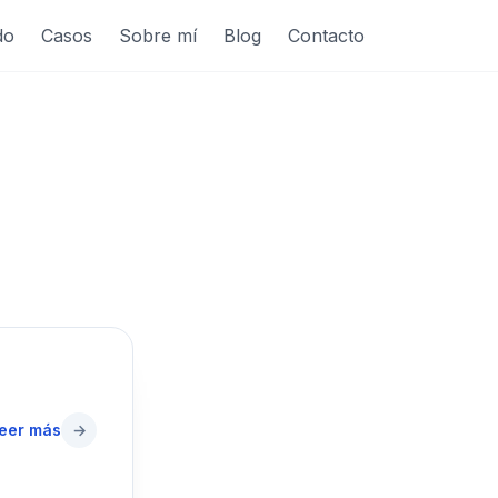
do
Casos
Sobre mí
Blog
Contacto
eer más
→