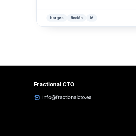
borges
ficción
IA
Fractional CTO
info@fractionalcto.es